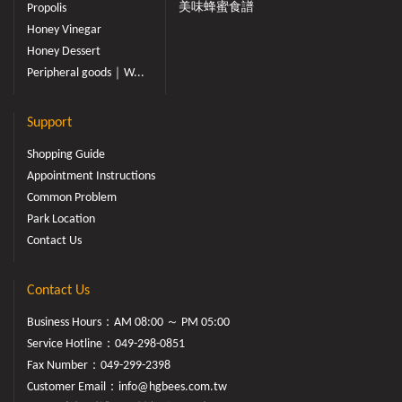
美味蜂蜜食譜
Propolis
Honey Vinegar
Honey Dessert
Peripheral goods｜W...
Support
Shopping Guide
Appointment Instructions
Common Problem
Park Location
Contact Us
Contact Us
Business Hours：AM 08:00 ～ PM 05:00
Service Hotline：
049-298-0851
Fax Number：049-299-2398
Customer Email：
info@hgbees.com.tw