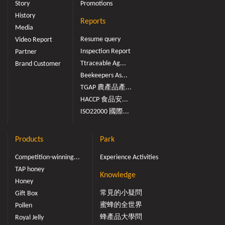
Story
Promotions
History
Reports
Media
Resume query
Video Report
Inspection Report
Partner
Ttraceable Ag...
Brand Customer
Beekeepers As...
TGAP 農產品產...
HACCP 食品安...
ISO22000 國際...
Products
Park
Competition-winning...
Experience Activities
TAP honey
Knowledge
Honey
常見的小疑問
Gift Box
蜜蜂的全世界
Pollen
蜂產品大學問
Royal Jelly