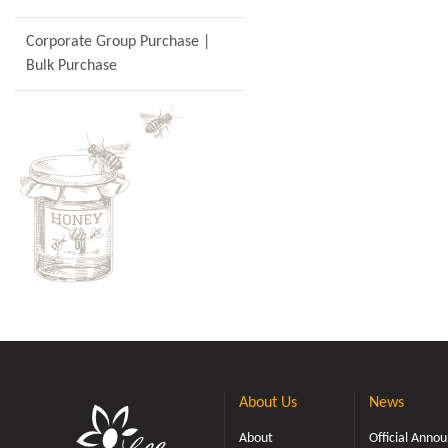
0年開始，台灣第
蜂蜜問世。宏基蜂蜜
Corporate Group Purchase |
蜂蜜百年以來競
Bulk Purchase
持台灣最先驅的
確實通過第三方
賽得獎、取得台
明標章等...實
蜜的好風味、超
的一口甜蜜。而
愛我們的忠實顧
們。(農糧署長 胡忠
履歷蜂蜜首發上市
態農場負責人 賴
展具 TAP蜂蜜產銷
銷履歷蜂蜜。宏基蜂
於2020年，我
讓您能信賴的蜂
一家 通過 TGA
About Us
News
得 TAP蜂蜜產銷履
業者。由現任 農
About
Official Ann