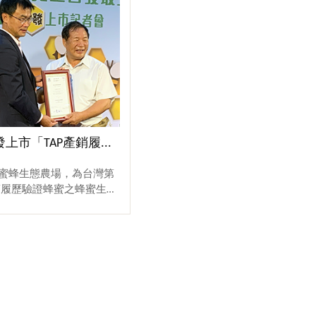
市「TAP產銷履...
宏基蜜蜂生態農場，為台灣第
產銷履歷驗證蜂蜜之蜂蜜生產
蜜』品牌蜂蜜，百年四代皆
合作蜂農生產之蜜，以『極
最佳選收』聞名業界，固執
高品質且風味極致。(農
左）17日出席「產銷履歷
會，首發授頒 TGAP 農
證書給予 宏基蜜蜂生態
 先生，也向國人宣告 202