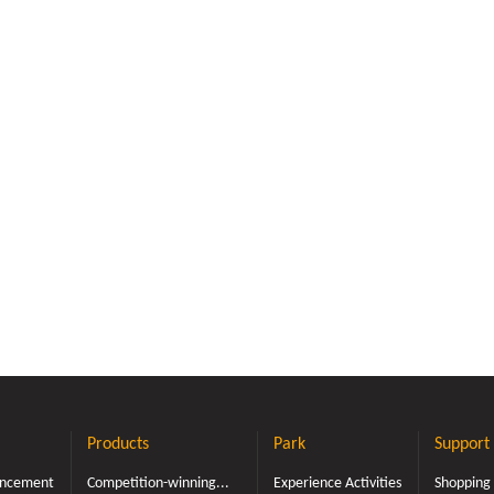
一家優質TAP產銷履歷標章
攝 109年7月17日)宏基
競業業，皆以匠心誠信、保
蜜蜂養殖技術。每批蜂蜜皆
檢驗驗證，蜂蜜連年全國比
灣養蜂協會之國產蜂產品證
質行動，頑固的堅持著所有蜂
高品質，只為給您台灣最好
長久以來，更累積了許多喜
客、與常來旅遊探訪的好友
一( 右 ) 17日出席「產銷
」記者會，與 宏基蜜蜂生
朝賢 先生合影，並大力推
履歷標章(2020) 之優質產
蜜攝 109年7月17日)而
們為了給您更好、更安全、更
蜜產品，我們成為全台灣第
P 農產品產銷履歷檢驗 ，並獲
Products
Park
Support
歷標章(2020) 的蜂蜜生產
委會主委 陳吉仲 先生、農
ouncement
Competition-winning...
Experience Activities
Shopping