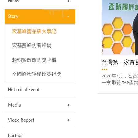
News
Story
宏基蜂蜜品牌大事記
宏基蜜蜂的養蜂場
賴朝賢爺爺的獎牌櫃
台灣第一家首發上
全國蜂蜜評鑑比賽得獎
2020年7月，
一家 取得 TAP
業者。『宏基蜂
Historical Events
親自嚴選、品鑑
好蜜，保證業界
Media
於每瓶蜂蜜皆為超
委會主委陳吉仲（
Video Report
蜂蜜首發上市」記者
產品產銷履歷檢驗
Partner
農場負責人 賴朝賢